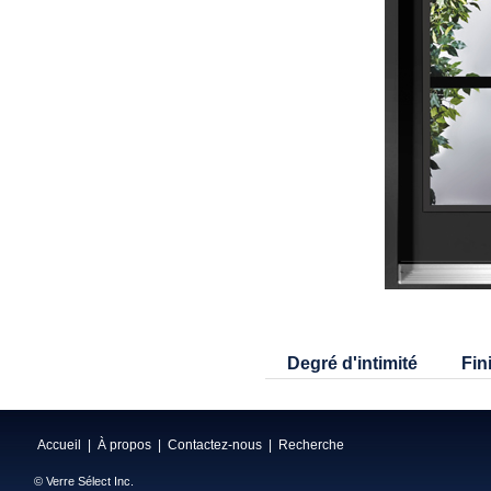
Degré d'intimité
Fin
Accueil
|
À propos
|
Contactez-nous
|
Recherche
© Verre Sélect Inc.