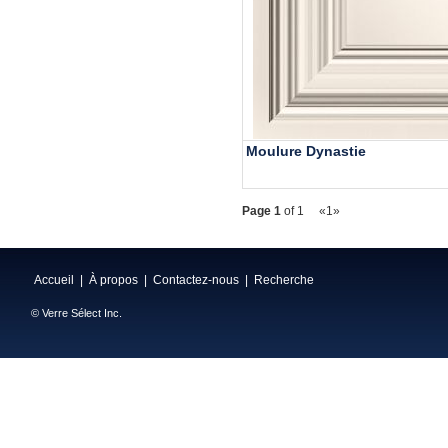
Moulure Dynastie
Page 1
of 1
«
1
»
Accueil
|
À propos
|
Contactez-nous
|
Recherche
© Verre Sélect Inc.