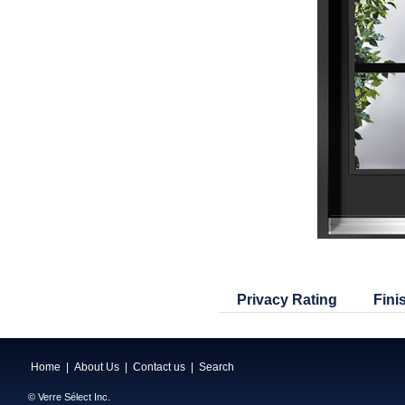
Privacy Rating
Fini
Home
|
About Us
|
Contact us
|
Search
© Verre Sélect Inc.